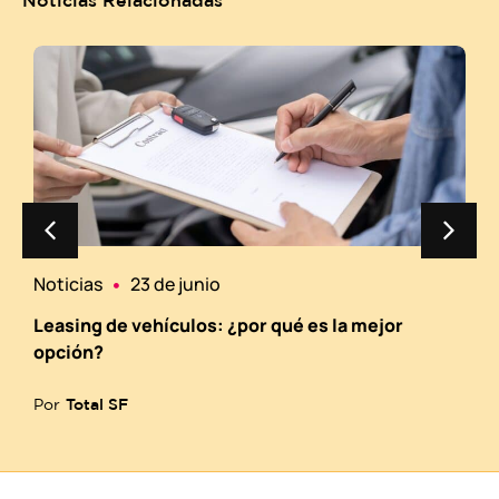
Noticias
23 de junio
N
Leasing de vehículos: ¿por qué es la mejor
E
opción?
p
Por
Total SF
P