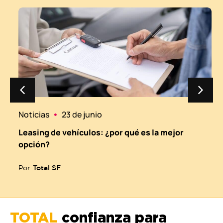
Noticias
23 de junio
N
Leasing de vehículos: ¿por qué es la mejor
E
opción?
p
Por
Total SF
P
TOTAL
confianza para